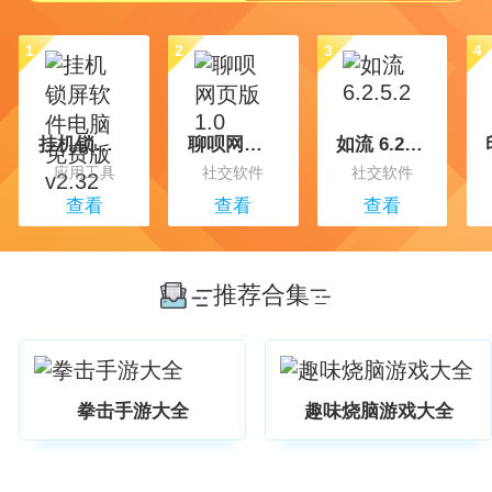
1
2
3
4
挂机锁屏软件电脑免费版 v2.32
聊呗网页版 1.0
如流 6.2.5.2
应用工具
社交软件
社交软件
查看
查看
查看
推荐合集
1
2
3
4
三国杀
大帝国征服者
网易云音乐
拳击手游大全
趣味烧脑游戏大全
益智解谜
策略游戏
常用工具
查看
查看
查看