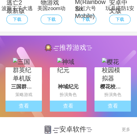
波斯王子大逃
美国zoom动
彩虹六号
玩具塔防1安
亡2最新版
物游戏
M(Rainbow
卓中文版
下载
下载
下载
下载
Six Mobile)
推荐游戏
三国群英纪单机版
神域纪元
樱花校园模拟器
策略游戏
扮演角色
扮演角色
查看
查看
查看
安卓软件
更多