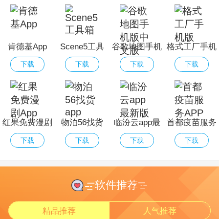
肯德基App
Scene5工具
谷歌地图手机
格式工厂手机
箱
版中文版
版
下载
下载
下载
下载
红果免费漫剧
物泊56找货
临汾云app最
首都疫苗服务
App
app
新版
APP
下载
下载
下载
下载
软件推荐
精品推荐
人气推荐