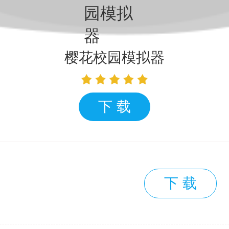
樱花校园模拟器
下 载
下 载