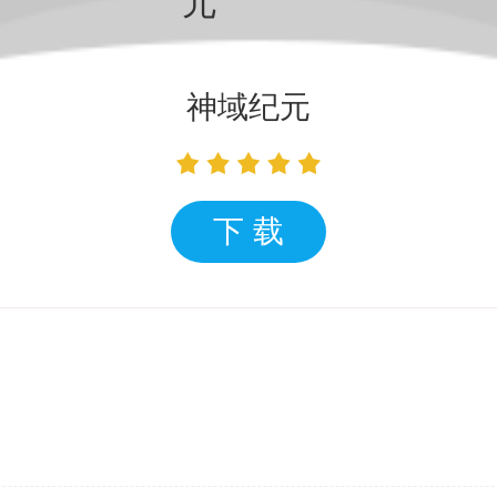
神域纪元
下 载