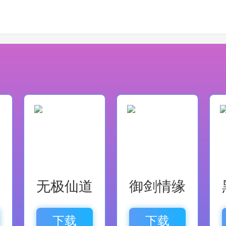
无极仙道
御剑情缘
下载
下载