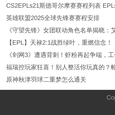
CS2EPLs21斯德哥尔摩赛赛程列表 E
英雄联盟2025全球先锋赛赛程安排
《守望先锋》女团联动角色名单揭晓：艾
【EPL】天禄2:1战胜绿叶，重燃信念！
《剑网3》遭遇背刺！虾粉再起争端，
福瑞控玩家狂喜！别人整活你玩真的？
原神秋津羽球二重梦怎么通关
Co