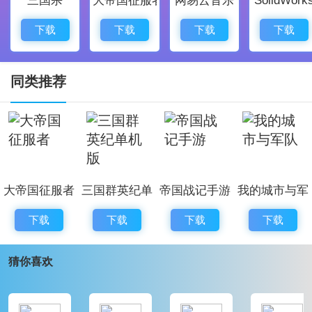
虑。
3. 优美的游戏画面：采用高清画质和精致的场景设计，
下载
下载
下载
下载
带给玩家身临境的游戏体验。
4. 多样化的社交互动：支持玩家之间的联盟、外交和战
同类推荐
争，增强游戏的互动性和社交性。
5. 丰富的游戏内容：提供各种任务、活动和挑战，让玩
家在享受战争乐趣的还能不断发现新的游戏内容。
大帝国征服者
三国群英纪单
帝国战记手游
我的城市与军
《帝国战记》游戏特色：
机版
队
1. 多种族选择：提供多个种族供玩家选择，每个种族都
下载
下载
下载
下载
有独特的特点和战斗风格，增加了游戏的多样性和可玩
猜你喜欢
性。
2. 战略作战：战斗是非战略性的，玩家需要合理安排部
队，制定战术部署，才能打败敌人的军队，成为指挥