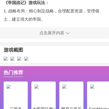
《帝国战记》游戏玩法：
1. 战略布局：精心制定战略，合理配置资源，管理领
土，建立强大的帝国。
2. 武器多样化：游戏提供了多种武器可供选择，玩家可
点击展开内容
以根据情况选择不同的武器进行战斗。
3. 联盟互助：玩家可以加入联盟，与他玩家合作，互相
游戏截图
支持，共同对抗敌人。
《帝国战记》游戏解析：
热门推荐
1. 真实的历史背景：游戏以真实的历史为背景，再现古
代帝国的盛衰，让玩家有身临境的感觉。
2. 深度
策略
玩法：玩家需要制定一个全面的策略，包括
资源分配、军队训练、领土扩张等等，每一步都需要考
三国杀
大帝国征服者
网易云音乐
SolidWork