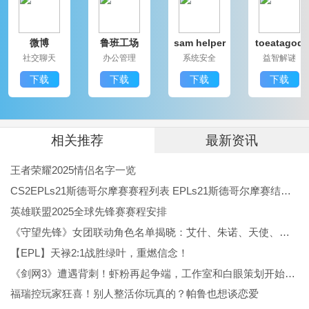
官。
微博
鲁班工场
sam helper
toeatagod
3. 丰富的历史背景：游戏以中世纪战争为背景，融合历
社交聊天
办公管理
系统安全
益智解谜
史元素，为玩家带来史诗般的战斗冒险体验。
下载
下载
下载
下载
4. 社交性：游戏具有丰富的社交功能，玩家可以与好友
组队，共同战斗，增强游戏的趣味性。
《帝国战记》游戏优点：
相关推荐
最新资讯
1. 技巧和战斗很重要，玩家需要去打败他对手才能赢得
王者荣耀2025情侣名字一览
比赛。
CS2EPLs21斯德哥尔摩赛赛程列表 EPLs21斯德哥尔摩赛结果公布
2. 善于利用每个阵营的不同优势，每个阵营根据自己的
英雄联盟2025全球先锋赛赛程安排
《守望先锋》女团联动角色名单揭晓：艾什、朱诺、天使、伊拉锐与D.Va！
优势有自己的战术。
【EPL】天禄2:1战胜绿叶，重燃信念！
3. 随着玩家国家战斗能力的提高，他们可以挑战更强大
《剑网3》遭遇背刺！虾粉再起争端，工作室和白眼策划开始反噬
的国家。
福瑞控玩家狂喜！别人整活你玩真的？帕鲁也想谈恋爱
4. 玩家应该使用非常合理和灵活的战术，以便在游戏中