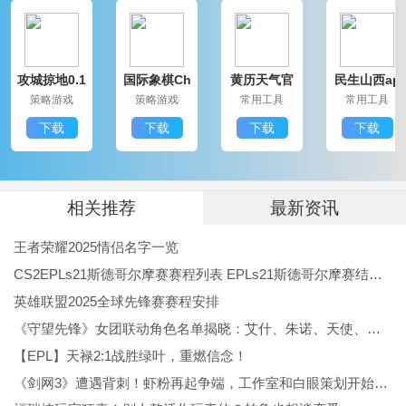
速度会很可观。建议把影子布置在敌国都城附近，以获
取更多经验。
攻城掠地0.1
国际象棋Ch
黄历天气官
民生山西ap
折
ess官方最新
方正版
p
策略游戏
策略游戏
常用工具
常用工具
版
3、参与活动任务，比如讨伐董卓类活动通常包含经验奖
下载
下载
下载
下载
励，可以用金币换取大量经验点数。
4、多参加跨服远征。作为防守方可以领取免费影子和粮
相关推荐
最新资讯
草，作为进攻方能投放大量影子，远征中影子获得1.5倍
王者荣耀2025情侣名字一览
经验，性价比很高。
CS2EPLs21斯德哥尔摩赛赛程列表 EPLs21斯德哥尔摩赛结果公布
英雄联盟2025全球先锋赛赛程安排
《守望先锋》女团联动角色名单揭晓：艾什、朱诺、天使、伊拉锐与D.Va！
5、跨服国家任务每周开放，任务中的武将和影子都能获
【EPL】天禄2:1战胜绿叶，重燃信念！
得1.5倍经验，经常参与升级速度会很快。
《剑网3》遭遇背刺！虾粉再起争端，工作室和白眼策划开始反噬