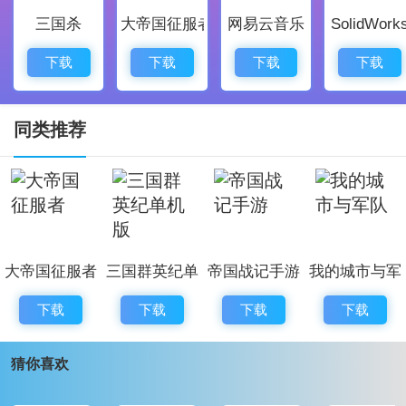
三国杀
大帝国征服者
网易云音乐
SolidWork
4、海量福利
每日签到、消耗返礼与丰富活动，为征战三国提供大量
下载
下载
下载
下载
助力。
5、全新玩法
同类推荐
保留经典要素却不落俗套，24小时制的万人国战不断带
来高潮，开疆扩土的乐趣持续不断。
攻城掠地0.1折扣服怎么快速升级
1、最简单也最常用的方法是平时多打城，多刷击杀数，
大帝国征服者
三国群英纪单
帝国战记手游
我的城市与军
只有兵卒阵亡才会获得经验。条件允许的话可以购买辅
机版
队
助，只要粮草充足就能持续推城积累经验。
下载
下载
下载
下载
猜你喜欢
2、放影子来刷击杀数提升等级。影子阵亡后会像武将一
样获得经验，如果影子数量足够多、持续时间长，升级