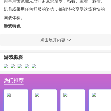
简单点击就能完成许多复杂指令，站着、坐着、躺着、
趴着或采用任何舒服的姿势，都能轻松享受这场爽快的
国战体验。
游戏特色
1、经典再续
点击展开内容
恢宏的历史背景与扣人心弦的国战场景，再现乱世风
云，让玩家回味真实三国纷争。
游戏截图
2、任性画质
激烈的战斗演出、绚烂的技能特效，画面表现让人沉
浸，激发更强的战斗气势。
热门推荐
3、最强PK
单挑竞技、兄弟国战与万人跨服对抗结合，带来无穷乐
趣的对战体验，让你在战场上痛快厮杀，争夺霸主地
位。