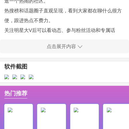
逛一个热闹的社区。
热搜榜和话题圈子直观呈现，看到大家都在聊什么很方
便，跟进热点不费力。
关注明星大V后可以看动态、参与粉丝活动和专属话
题，拉近和偶像的距离。
点击展开内容
智能推荐会根据你的兴趣推内容，越用越懂你，省时又
省心地发现感兴趣的东西。
软件截图
发布形式多样，支持长文专栏、图文和限时故事，记录
生活表现自我很自在。
微博app软件亮点
热门推荐
短视频和直播内容丰富，清晰流畅，滑动之间就能看到
有趣的剪辑和现场片段。
实时热搜更新快，热点讨论集中，刷一圈就能掌握当天
热门话题和事件走向。