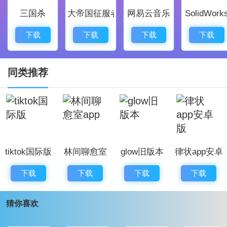
三国杀
大帝国征服者
网易云音乐
SolidWork
互动机制直接，评论、转发和私信都能迅速触达，多人
参与讨论气氛热烈。
下载
下载
下载
下载
话题标签让信息分类更明确，关注同好更容易，爱好圈
子里找朋友不再难。
同类推荐
界面设计轻快，信息层级清楚，
阅读
体验友好，长时间
刷也不累眼。
微博app游戏优势
用户基数大，讨论和互动频繁，任何话题都有机会被推
tiktok国际版
林间聊愈室
glow旧版本
律状app安卓
上热潮，让你参与感更强。
app
版
内容生态成熟，游戏、影视、财经、美食等领域都有活
下载
下载
下载
下载
跃创作者，信息覆盖广泛。
猜你喜欢
KOL和明星入驻多，宣传和活动带动快，参与官方或粉
丝活动容易获得福利。