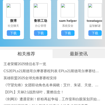
创作工具丰富，带话题、滤镜和简单剪辑功能，发作品
比想象中更省力。
微博
鲁班工场
sam helper
toeatagod
平台常有任务和抽奖活动，参与门槛低，偶尔就能拿到
社交聊天
办公管理
系统安全
益智解谜
小惊喜和限定周边。
下载
下载
下载
下载
微博app软件评价
微博app是一款社交软件。使用感受亲切，内容更新迅
速，适合爱看热闹和乐于表达的人群，信息噪音存在但
相关推荐
最新资讯
能通过关注和筛选把喜欢的内容留下来，偶尔花点时间
王者荣耀2025情侣名字一览
刷一圈就能收获很多有趣的话题和新鲜视角。
CS2EPLs21斯德哥尔摩赛赛程列表 EPLs21斯德哥尔摩赛结果公布
英雄联盟2025全球先锋赛赛程安排
《守望先锋》女团联动角色名单揭晓：艾什、朱诺、天使、伊拉锐与D.Va！
【EPL】天禄2:1战胜绿叶，重燃信念！
《剑网3》遭遇背刺！虾粉再起争端，工作室和白眼策划开始反噬