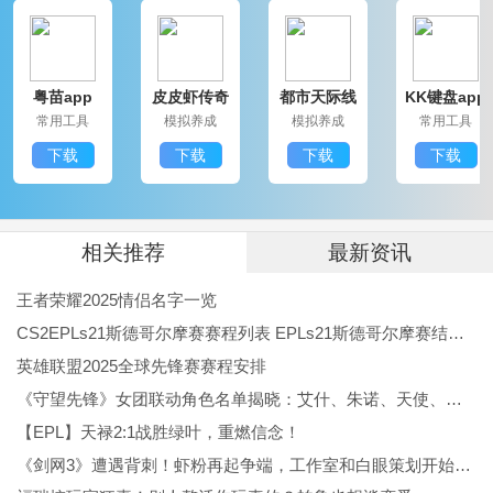
4、绑定成功后，进入儿童预约模块选择预约并进入预约
粤苗app
皮皮虾传奇
都市天际线
KK键盘app
页面，选择接种预约项并提交，预约成功后会自动返回
最新版本
手游
常用工具
模拟养成
模拟养成
常用工具
预约页面，可在该处查看预约记录。
下载
下载
下载
下载
更新日志
v2.0.22版本
提升了稳定性。
相关推荐
最新资讯
王者荣耀2025情侣名字一览
CS2EPLs21斯德哥尔摩赛赛程列表 EPLs21斯德哥尔摩赛结果公布
英雄联盟2025全球先锋赛赛程安排
《守望先锋》女团联动角色名单揭晓：艾什、朱诺、天使、伊拉锐与D.Va！
【EPL】天禄2:1战胜绿叶，重燃信念！
《剑网3》遭遇背刺！虾粉再起争端，工作室和白眼策划开始反噬