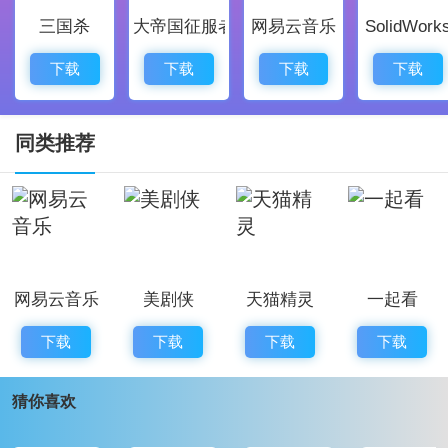
三国杀
大帝国征服者
网易云音乐
SolidWork
3、支持儿童信息绑定，完成绑定后便可随时查阅专属的
接种信息。
下载
下载
下载
下载
4、登录方式便捷，输入手机号和密码就可以快速登录，
也可以使用第三方账号登录。
同类推荐
粤苗怎么预约儿童接种
1、下载安装应用后，用手机号注册并登录，或者选择微
信等第三方账号登录；
网易云音乐
美剧侠
天猫精灵
一起看
2、登录成功后会提示输入相关信息以完成实名认证，实
名认证通过后继续进行儿童信息绑定；
下载
下载
下载
下载
猜你喜欢
3、在绑定页面填写儿童的对应信息，确认无误后点击立
即绑定，绑定完成即生效；