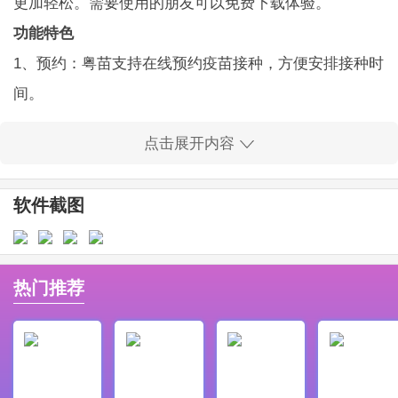
更加轻松。需要使用的朋友可以免费下载体验。
功能特色
1、预约：粤苗支持在线预约疫苗接种，方便安排接种时
间。
2、消息：可以查看与疫苗接种相关的最新通知和提醒。
点击展开内容
3、疫苗知识：提供权威的疫苗知识学习资源，帮助用户
了解接种要点。
软件截图
4、接种信息：能够查看个人或儿童的接种记录与接种详
情。
软件亮点
热门推荐
1、门诊服务类型覆盖广泛，用户能快速获取对应的服务
信息。
2、内置操作手册，按照指引就能掌握操作流程和使用方
法。