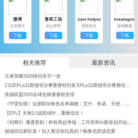
地气，最适合一线施工团队，把BIM从办公室搬到现
微博
鲁班工场
sam helper
toeatagod
场，能让沟通更顺畅、定位更准、任务更好跟进，是干
社交聊天
办公管理
系统安全
益智解谜
活儿的好帮手。
下载
下载
下载
下载
相关推荐
最新资讯
王者荣耀2025情侣名字一览
CS2EPLs21斯德哥尔摩赛赛程列表 EPLs21斯德哥尔摩赛结果公布
英雄联盟2025全球先锋赛赛程安排
《守望先锋》女团联动角色名单揭晓：艾什、朱诺、天使、伊拉锐与D.Va！
【EPL】天禄2:1战胜绿叶，重燃信念！
《剑网3》遭遇背刺！虾粉再起争端，工作室和白眼策划开始反噬
福瑞控玩家狂喜！别人整活你玩真的？帕鲁也想谈恋爱