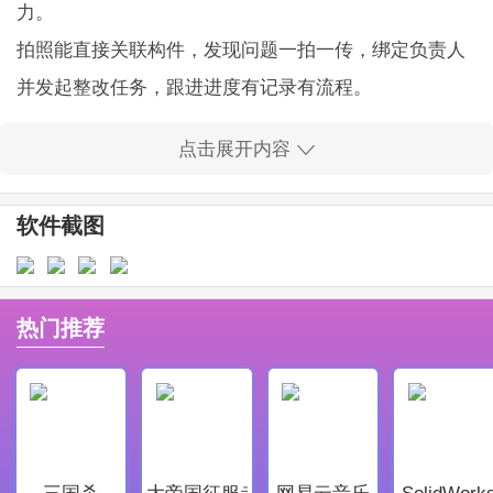
力。
拍照能直接关联构件，发现问题一拍一传，绑定负责人
并发起整改任务，跟进进度有记录有流程。
文件在线预览支持多种格式，DWG也能看图层，能做简
点击展开内容
单测量和编辑，资料放云端，查找方便不慌张。
企业看板把产值进度和成本数据可视化，地图分布一目
软件截图
了然，问题类型和处理状态看得清楚。
软件亮点
多平台模型整合，兼容主流BIM源，省去来回传模型的
热门推荐
麻烦，现场和办公室数据说的是同一套话。
移动端操作流畅，界面直观，工地人员上手快，干活效
率比以前提升不少。
工作流支持配置，角色权限划分明白，管理更灵活，管
三国杀
大帝国征服者
网易云音乐
SolidWork