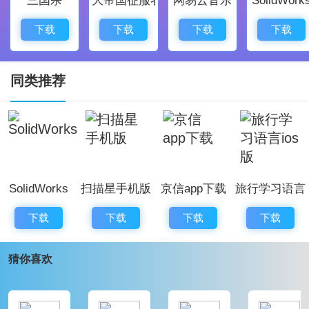
项目变得有章可循。
消息推送及时，把产值更新和整改提醒送到人，信息不
下载
下载
下载
下载
丢链，问题处理更快。
游戏优势
同类推荐
沟通效率上去了，手机点开模型就能对位，现场和后台
省掉很多重复
问答
。
BIM定位帮忙把楼层和位置锁定，施工不容易跑偏，验
收对口更顺手。
SolidWorks
扫描星手机版
京信app下载
旅行学习语言
节省时间成本，查数上传资料都在手，少跑图纸少打
ios版
印，事情办得更快速利落。
下载
下载
下载
下载
数据留痕方便追责，问题处理有记录，回溯查找和责任
猜你喜欢
划分都更清晰。
软件评价
鲁班工场app是一款质量安全管理软件。用起来亲民又接