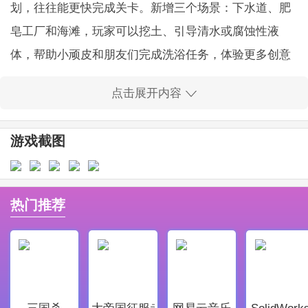
划，往往能更快完成关卡。新增三个场景：下水道、肥
皂工厂和海滩，玩家可以挖土、引导清水或腐蚀性液
体，帮助小顽皮和朋友们完成洗浴任务，体验更多创意
玩法和关卡机制。
点击展开内容
游戏特色
游戏截图
1、全新挑战模式趣味无穷
游戏推出“挑战模式”，带来颠覆性的关卡设计，让玩法
更丰富。像“上下颠倒”关卡中，物理规律被反转，水会
热门推荐
朝上流动；“转换鸭子”关卡会把一种鸭子变换为另一种
类型。更多有趣模式等待玩家亲自探索。
2、用强化道具轻松过关
新版加入多种道具，帮助玩家化解难题。遇到卡关时，
三国杀
大帝国征服者
网易云音乐
SolidWork