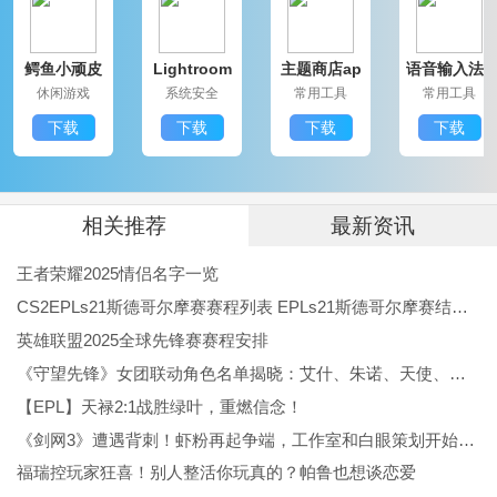
洗澡任务。
鳄鱼小顽皮
Lightroom
主题商店ap
语音输入法a
爱洗澡2内购
中文破解版
p
pp
休闲游戏
系统安全
常用工具
常用工具
版
安卓版
1、划开泥土，让清水上升并触发红色机关，释放出腐蚀
下载
下载
下载
下载
水。
2、腐蚀水会侵蚀并清出通路，利于清水流通。划开清水
相关推荐
最新资讯
坑右侧的泥土，引导水流去收集小鸭。
王者荣耀2025情侣名字一览
CS2EPLs21斯德哥尔摩赛赛程列表 EPLs21斯德哥尔摩赛结果公布
3、清水会触发蓝色机关，建议布置一个U型通道以便收
英雄联盟2025全球先锋赛赛程安排
《守望先锋》女团联动角色名单揭晓：艾什、朱诺、天使、伊拉锐与D.Va！
集全部小鸭。全部收集完毕后划开通道，让清水流入小
【EPL】天禄2:1战胜绿叶，重燃信念！
顽皮的房间就可以完成关卡。
《剑网3》遭遇背刺！虾粉再起争端，工作室和白眼策划开始反噬
福瑞控玩家狂喜！别人整活你玩真的？帕鲁也想谈恋爱
小鳄鱼爱洗澡2下水道关卡5攻略