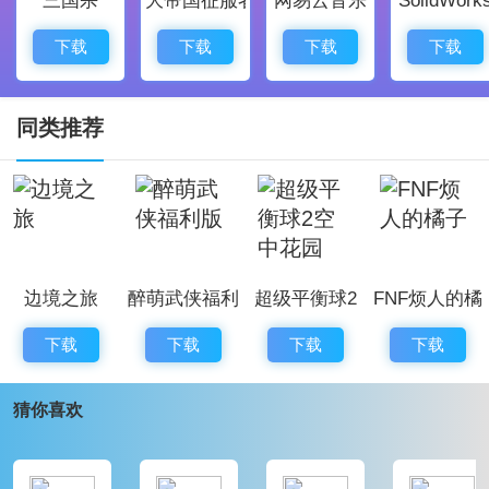
可以使用新的“提示”功能获得线索，同时还有真空器、
滴管、吸收器等工具，用来调整水流方向或移除障碍。
下载
下载
下载
下载
玩家可在关卡中通过奖励获得这些道具，从而提升通关
效率。
同类推荐
3、赢得特殊成就的小鸭子
完成成就后可获取多种主题小鸭，例如角斗鸭、宇航
鸭、草裙鸭等，丰富收藏内容，增加游戏乐趣与成就
感。
边境之旅
醉萌武侠福利
超级平衡球2
FNF烦人的橘
4、探索肥皂工厂和他有趣的场景
版
空中花园
子
新增下水道、肥皂工厂和海滩三个场景，每一处都带有
下载
下载
下载
下载
独特风格和背景故事。水流表现更细腻，关卡画面精
猜你喜欢
美，带来焕然一新的视觉体验。
小鳄鱼爱洗澡2内购版沙滩关卡35
攻略
过关条件：收集3只小鸭；帮助小顽皮获得足够的水完成